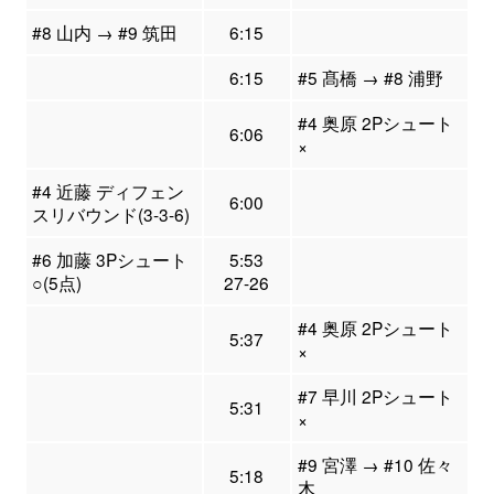
#8 山内 → #9 筑田
6:15
6:15
#5 髙橋 → #8 浦野
#4 奥原 2Pシュート
6:06
×
#4 近藤 ディフェン
6:00
スリバウンド(3-3-6)
#6 加藤 3Pシュート
5:53
○(5点)
27-26
#4 奥原 2Pシュート
5:37
×
#7 早川 2Pシュート
5:31
×
#9 宮澤 → #10 佐々
5:18
木