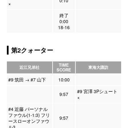
0:10
×
終了
0:00
18-16
第2クォーター
TIME
近江兄弟社
東海大諏訪
SCORE
#9 筑田 → #7 山下
10:00
#9 宮澤 3Pシュート
9:57
×
#4 近藤 パーソナル
ファウル(1-1:3) フリ
9:57
ースローオンファウ
ル3