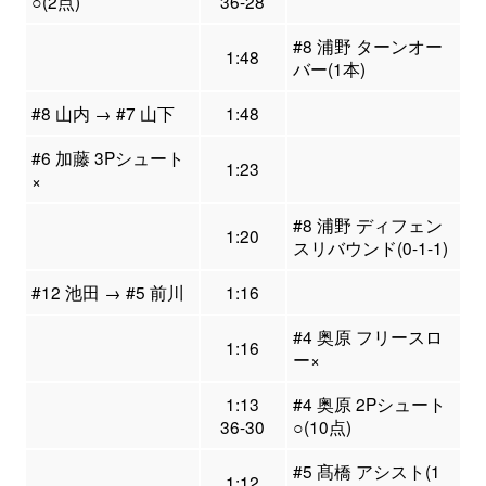
○(2点)
36-28
#8 浦野 ターンオー
1:48
バー(1本)
#8 山内 → #7 山下
1:48
#6 加藤 3Pシュート
1:23
×
#8 浦野 ディフェン
1:20
スリバウンド(0-1-1)
#12 池田 → #5 前川
1:16
#4 奥原 フリースロ
1:16
ー×
1:13
#4 奥原 2Pシュート
36-30
○(10点)
#5 髙橋 アシスト(1
1:12