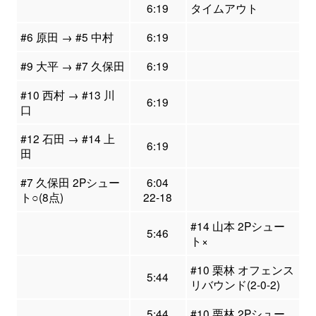
6:19
タイムアウト
#6 原田 → #5 中村
6:19
#9 大平 → #7 久保田
6:19
#10 西村 → #13 川
6:19
口
#12 石田 → #14 上
6:19
田
#7 久保田 2Pシュー
6:04
ト○(8点)
22-18
#14 山本 2Pシュー
5:46
ト×
#10 栗林 オフェンス
5:44
リバウンド(2-0-2)
5:44
#10 栗林 2Pシュー