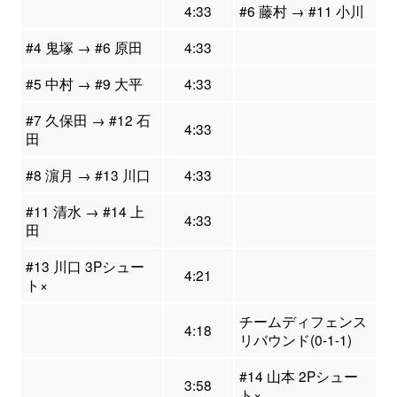
4:33
#6 藤村 → #11 小川
#4 鬼塚 → #6 原田
4:33
#5 中村 → #9 大平
4:33
#7 久保田 → #12 石
4:33
田
#8 濵月 → #13 川口
4:33
#11 清水 → #14 上
4:33
田
#13 川口 3Pシュー
4:21
ト×
チームディフェンス
4:18
リバウンド(0-1-1)
#14 山本 2Pシュー
3:58
ト×