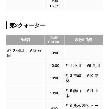
0:00
15-12
第2クォーター
TIME
長崎西
和歌山信愛
SCORE
#7 久保田 → #12 石
10:00
田
10:00
#11 小川 → #9 早川
#13 福嶋 → #10 栗
10:00
林
#15 蔭山 → #14 山
10:00
本
#10 栗林 2Pシュー
9:45