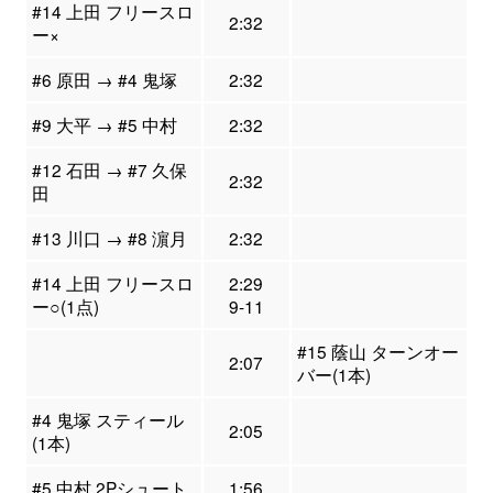
#14 上田 フリースロ
2:32
ー×
#6 原田 → #4 鬼塚
2:32
#9 大平 → #5 中村
2:32
#12 石田 → #7 久保
2:32
田
#13 川口 → #8 濵月
2:32
#14 上田 フリースロ
2:29
ー○(1点)
9-11
#15 蔭山 ターンオー
2:07
バー(1本)
#4 鬼塚 スティール
2:05
(1本)
#5 中村 2Pシュート
1:56