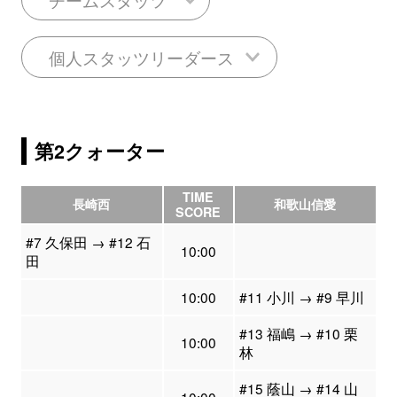
個人スタッツリーダース
第2クォーター
TIME
長崎西
和歌山信愛
SCORE
#7 久保田 → #12 石
10:00
田
10:00
#11 小川 → #9 早川
#13 福嶋 → #10 栗
10:00
林
#15 蔭山 → #14 山