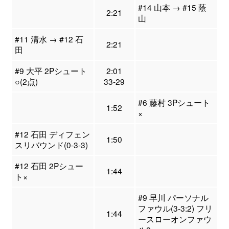
#14 山本 → #15 蔭
2:21
山
#11 清水 → #12 石
2:21
田
#9 大平 2Pシュート
2:01
○(2点)
33-29
#6 藤村 3Pシュート
1:52
×
#12 石田 ディフェン
1:50
スリバウンド(0-3-3)
#12 石田 2Pシュー
1:44
ト×
#9 早川 パーソナル
ファウル(3-3:2) フリ
1:44
ースローオンファウ