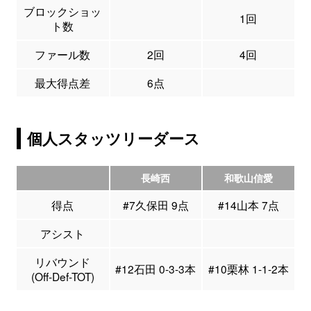
ブロックショッ
1回
ト数
ファール数
2回
4回
最大得点差
6点
個人スタッツリーダース
長崎西
和歌山信愛
得点
#7久保田 9点
#14山本 7点
アシスト
リバウンド
#12石田 0-3-3本
#10栗林 1-1-2本
(Off-Def-TOT)