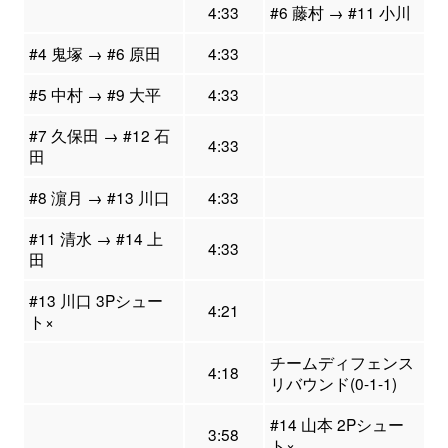
4:33
#6 藤村 → #11 小川
#4 鬼塚 → #6 原田
4:33
#5 中村 → #9 大平
4:33
#7 久保田 → #12 石
4:33
田
#8 濵月 → #13 川口
4:33
#11 清水 → #14 上
4:33
田
#13 川口 3Pシュー
4:21
ト×
チームディフェンス
4:18
リバウンド(0-1-1)
#14 山本 2Pシュー
3:58
ト×