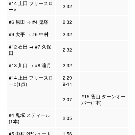
#14 上田 フリースロ
2:32
ー×
#6 原田 → #4 鬼塚
2:32
#9 大平 → #5 中村
2:32
#12 石田 → #7 久保
2:32
田
#13 川口 → #8 濵月
2:32
#14 上田 フリースロ
2:29
ー○(1点)
9-11
#15 蔭山 ターンオー
2:07
バー(1本)
#4 鬼塚 スティール
2:05
(1本)
#5 中村 2Pシュート
1:56