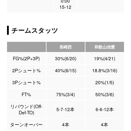
0:00
15-12
チームスタッツ
長崎西
和歌山信愛
FG%(2P+3P)
30%(6/20)
19%(4/21)
2Pシュート%
40%(6/15)
18.8%(3/16)
3Pシュート%
20%(1/5)
FT%
75%(3/4)
50%(3/6)
リバウンド(Off-
5-7-12本
6-6-12本
Def-TO)
ターンオーバー
4本
4本