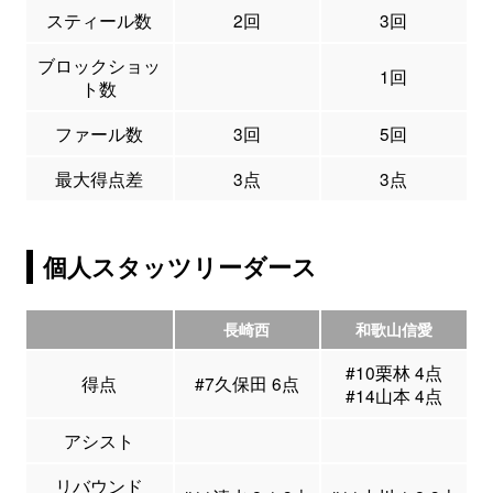
スティール数
2回
3回
ブロックショッ
1回
ト数
ファール数
3回
5回
最大得点差
3点
3点
個人スタッツリーダース
長崎西
和歌山信愛
#10栗林 4点
得点
#7久保田 6点
#14山本 4点
アシスト
リバウンド