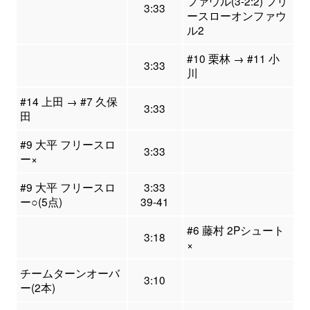
ファウル(3-2:2) フリ
3:33
ースローオンファウ
ル2
#10 栗林 → #11 小
3:33
川
#14 上田 → #7 久保
3:33
田
#9 大平 フリースロ
3:33
ー×
#9 大平 フリースロ
3:33
ー○(5点)
39-41
#6 藤村 2Pシュート
3:18
×
チームターンオーバ
3:10
ー(2本)