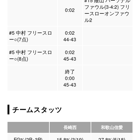
#15 蔭山 パーソナル
ファウル(3-4:2) フリ
0:02
ースローオンファウ
ル2
#5 中村 フリースロ
0:02
ー○(7点)
44-43
#5 中村 フリースロ
0:02
ー○(8点)
45-43
終了
0:00
45-43
チームスタッツ
長崎西
和歌山信愛
FG%(2P+3P)
15.8%(3/19)
27.8%(5/18)