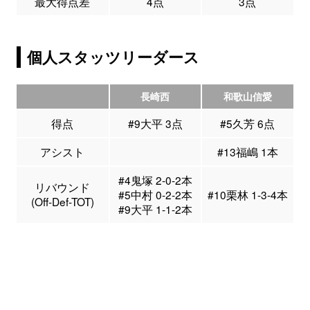
最大得点差
4点
3点
個人スタッツリーダース
長崎西
和歌山信愛
得点
#9大平 3点
#5久芳 6点
アシスト
#13福嶋 1本
#4鬼塚 2-0-2本
リバウンド
#5中村 0-2-2本
#10栗林 1-3-4本
(Off-Def-TOT)
#9大平 1-1-2本