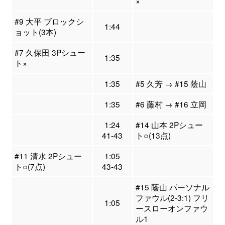
×
#9 大平 ブロックシ
1:44
ョット(3本)
#7 久保田 3Pシュー
1:35
ト×
1:35
#5 久芳 → #15 蔭山
1:35
#6 藤村 → #16 立岡
1:24
#14 山本 2Pシュー
41-43
ト○(13点)
#11 清水 2Pシュー
1:05
ト○(7点)
43-43
#15 蔭山 パーソナル
ファウル(2-3:1) フリ
1:05
ースローオンファウ
ル1