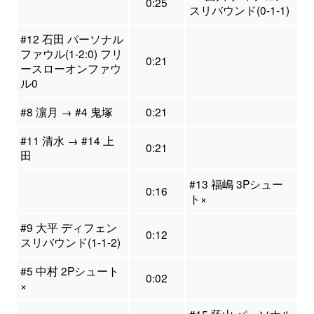
0:25
スリバウンド(0-1-1)
#12 石田 パーソナル
ファウル(1-2:0) フリ
0:21
ースローオンファウ
ル0
#8 濵月 → #4 鬼塚
0:21
#11 清水 → #14 上
0:21
田
#13 福嶋 3Pシュー
0:16
ト×
#9 大平 ディフェン
0:12
スリバウンド(1-1-2)
#5 中村 2Pシュート
0:02
×