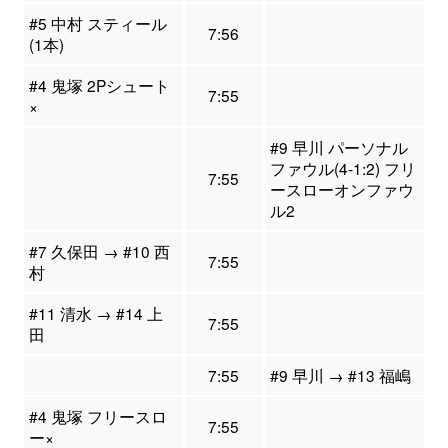
#5 中村 スティール
7:56
(1本)
#4 鬼塚 2Pシュート
7:55
×
#9 早川 パーソナル
ファウル(4-1:2) フリ
7:55
ースローオンファウ
ル2
#7 久保田 → #10 西
7:55
村
#11 清水 → #14 上
7:55
田
7:55
#9 早川 → #13 福嶋
#4 鬼塚 フリースロ
7:55
ー×