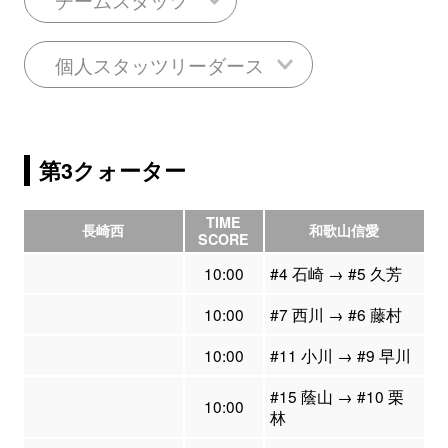
個人スタッツリーダース
第3クォーター
TIME
長崎西
和歌山信愛
SCORE
10:00
#4 石崎 → #5 久芳
10:00
#7 西川 → #6 藤村
10:00
#11 小川 → #9 早川
#15 蔭山 → #10 栗
10:00
林