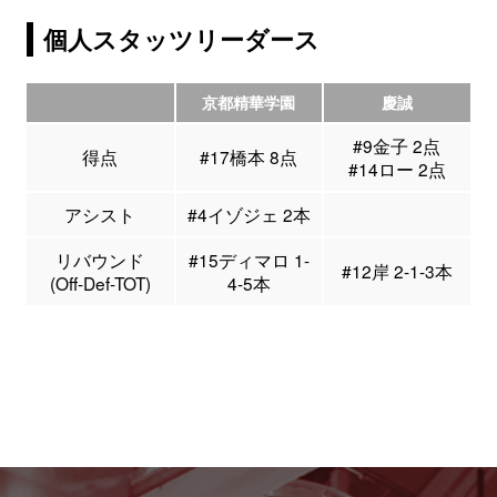
個人スタッツリーダース
京都精華学園
慶誠
#9金子 2点
得点
#17橋本 8点
#14ロー 2点
アシスト
#4イゾジェ 2本
リバウンド
#15ディマロ 1-
#12岸 2-1-3本
(Off-Def-TOT)
4-5本