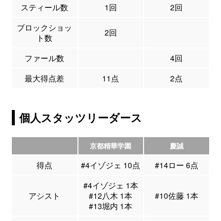
スティール数
1回
2回
ブロックショッ
2回
ト数
ファール数
4回
最大得点差
11点
2点
個人スタッツリーダース
京都精華学園
慶誠
得点
#4イゾジェ 10点
#14ロー 6点
#4イゾジェ 1本
アシスト
#12八木 1本
#10佐藤 1本
#13堀内 1本