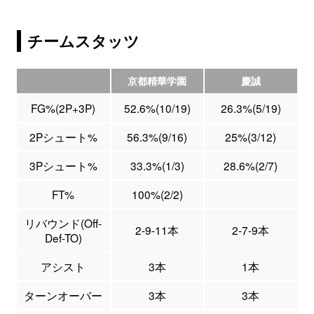
チームスタッツ
京都精華学園
慶誠
FG%(2P+3P)
52.6%(10/19)
26.3%(5/19)
2Pシュート%
56.3%(9/16)
25%(3/12)
3Pシュート%
33.3%(1/3)
28.6%(2/7)
FT%
100%(2/2)
リバウンド(Off-
2-9-11本
2-7-9本
Def-TO)
アシスト
3本
1本
ターンオーバー
3本
3本