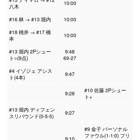
10:00
八木
#16 林 → #13 堀内
10:00
#18 桃井 → #17 橋
10:00
本
#13 堀内 2Pシュー
9:48
ト○(9点)
69-27
#4 イゾジェ アシス
9:47
ト(4本)
#10 佐藤 2Pシュー
9:28
ト×
#13 堀内 ディフェン
9:27
スリバウンド(0-5-5)
#9 金子 パーソナル
ファウル(1-1:0) フリ
9:10