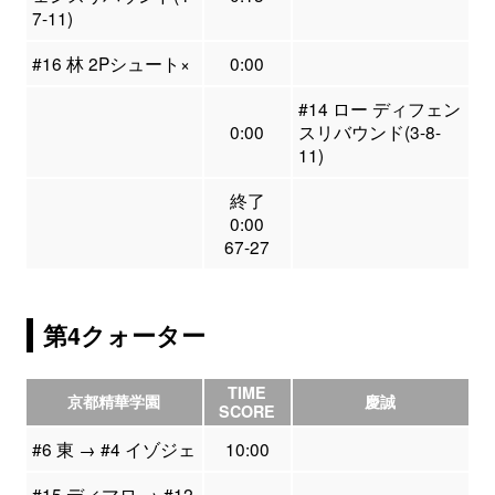
7-11)
#16 林 2Pシュート×
0:00
#14 ロー ディフェン
0:00
スリバウンド(3-8-
11)
終了
0:00
67-27
第4クォーター
TIME
京都精華学園
慶誠
SCORE
#6 東 → #4 イゾジェ
10:00
#15 ディマロ → #12