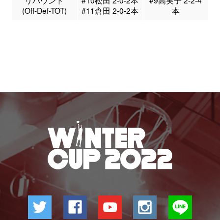
リバウンド
#10松田 2-0-2本
#9高実子 2-2-4
(Off-Def-TOT)
#11倉田 2-0-2本
本