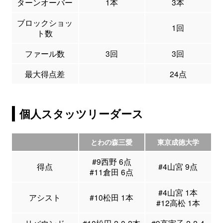
ターンオーバー
1本
3本
ブロックショッ
1回
ト数
ファール数
3回
3回
最大得点差
24点
個人スタッツリーダース
とわの森三愛
東京成徳大学
#9西野 6点
得点
#4山宮 9点
#11倉田 6点
#4山宮 1本
アシスト
#10松田 1本
#12高松 1本