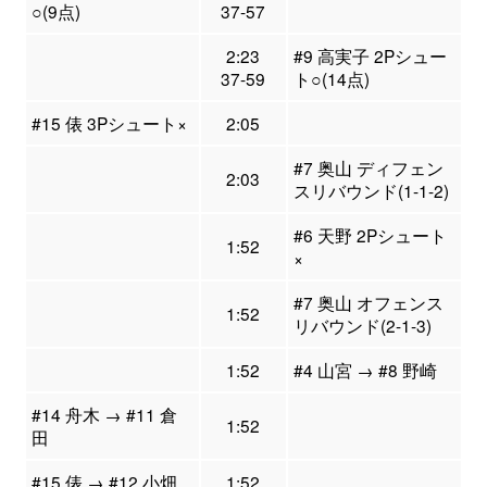
○(9点)
37-57
2:23
#9 高実子 2Pシュー
37-59
ト○(14点)
#15 俵 3Pシュート×
2:05
#7 奥山 ディフェン
2:03
スリバウンド(1-1-2)
#6 天野 2Pシュート
1:52
×
#7 奥山 オフェンス
1:52
リバウンド(2-1-3)
1:52
#4 山宮 → #8 野崎
#14 舟木 → #11 倉
1:52
田
#15 俵 → #12 小畑
1:52