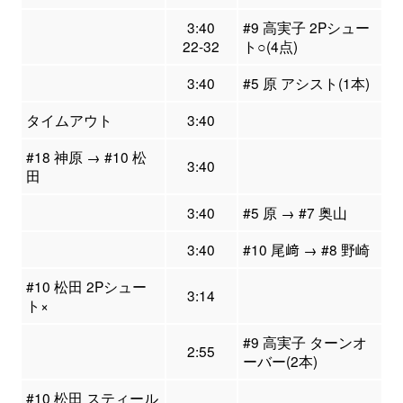
3:40
#9 高実子 2Pシュー
22-32
ト○(4点)
3:40
#5 原 アシスト(1本)
タイムアウト
3:40
#18 神原 → #10 松
3:40
田
3:40
#5 原 → #7 奥山
3:40
#10 尾﨑 → #8 野崎
#10 松田 2Pシュー
3:14
ト×
#9 高実子 ターンオ
2:55
ーバー(2本)
#10 松田 スティール