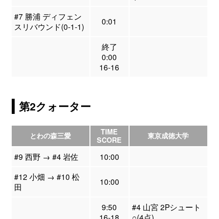
#7 勝浦 ディフェン
0:01
スリバウンド(0-1-1)
終了
0:00
16-16
第2クォーター
TIME
とわの森三愛
東京成徳大学
SCORE
#9 西野 → #4 岩佐
10:00
#12 小畑 → #10 松
10:00
田
9:50
#4 山宮 2Pシュート
16-18
○(4点)