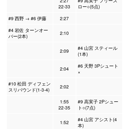
2:27
#9 高実子 フリース
22-33
ロー○(5点)
#9 西野 → #6 伊藤
2:27
#4 岩佐 ターンオー
2:10
バー(2本)
#4 山宮 スティール
2:09
(1本)
#6 天野 3Pシュート
2:04
×
#10 松田 ディフェン
2:02
スリバウンド(1-3-4)
1:55
#9 高実子 2Pシュー
22-35
ト○(7点)
#4 山宮 アシスト(4
1:52
本)