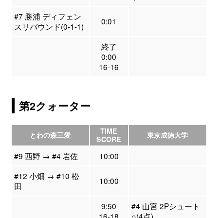
#7 勝浦 ディフェン
0:01
スリバウンド(0-1-1)
終了
0:00
16-16
第2クォーター
TIME
とわの森三愛
東京成徳大学
SCORE
#9 西野 → #4 岩佐
10:00
#12 小畑 → #10 松
10:00
田
9:50
#4 山宮 2Pシュート
16-18
○(4点)