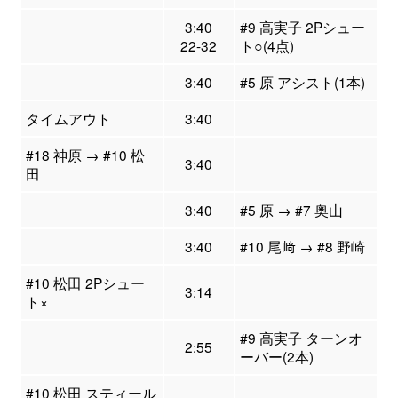
3:40
#9 高実子 2Pシュー
22-32
ト○(4点)
3:40
#5 原 アシスト(1本)
タイムアウト
3:40
#18 神原 → #10 松
3:40
田
3:40
#5 原 → #7 奥山
3:40
#10 尾﨑 → #8 野崎
#10 松田 2Pシュー
3:14
ト×
#9 高実子 ターンオ
2:55
ーバー(2本)
#10 松田 スティール