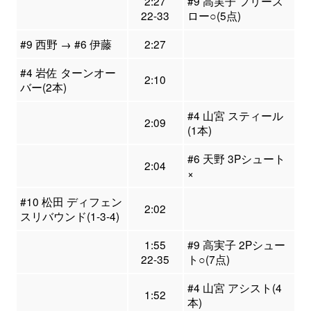
2:27
#9 高実子 フリース
22-33
ロー○(5点)
#9 西野 → #6 伊藤
2:27
#4 岩佐 ターンオー
2:10
バー(2本)
#4 山宮 スティール
2:09
(1本)
#6 天野 3Pシュート
2:04
×
#10 松田 ディフェン
2:02
スリバウンド(1-3-4)
1:55
#9 高実子 2Pシュー
22-35
ト○(7点)
#4 山宮 アシスト(4
1:52
本)