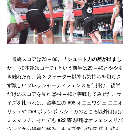
最終スコアは73 – 86。
「シュート力の差が出まし
た」
(松本龍次コーチ) という前半は29 – 46とやや引
き離れたが、第 3 クォーター以降も気持ちを切らさ
ず激しいプレッシャーディフェンスを仕掛け、後半
だけのスコアを見れば44 – 40と善戦してみせた。サ
イズを比べれば、留学生の #98 オニュワジェ ニニオ
リシェや #99 ボランボ ムシェカのところ以外はほぼ
ミスマッチ。それでも #️22 森 駿翔はオフェンスリバ
ウンドから得点に絡み、キャプテンの #2 中川 航も