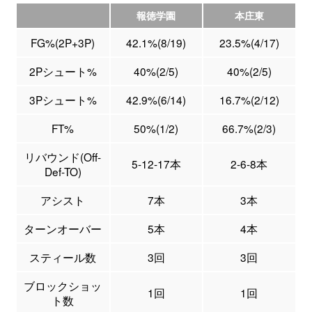
報徳学園
本庄東
FG%(2P+3P)
42.1%(8/19)
23.5%(4/17)
2Pシュート%
40%(2/5)
40%(2/5)
3Pシュート%
42.9%(6/14)
16.7%(2/12)
FT%
50%(1/2)
66.7%(2/3)
リバウンド(Off-
5-12-17本
2-6-8本
Def-TO)
アシスト
7本
3本
ターンオーバー
5本
4本
スティール数
3回
3回
ブロックショッ
1回
1回
ト数