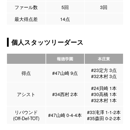
ファール数
5回
3回
最大得点差
14点
個人スタッツリーダース
報徳学園
本庄東
#23定方 3点
得点
#47山崎 9点
#32木村 3点
#24貝崎 1本
アシスト
#34西村 2本
#30高橋 1本
#32木村 1本
リバウンド
#33滝澤 1-1-2本
#47山崎 0-4-4本
(Off-Def-TOT)
#35森田 0-2-2本