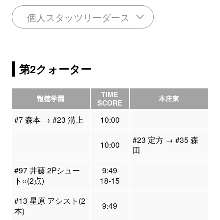
個人スタッツリーダース
第2クォーター
TIME
報徳学園
本庄東
SCORE
#7 森本 → #23 溝上
10:00
#23 定方 → #35 森
10:00
田
#97 井藤 2Pシュー
9:49
ト○(2点)
18-15
#13 星原 アシスト(2
9:49
本)