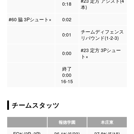
#23 定方 アシスト(4
0:18
本)
#60 脇 3Pシュート×
0:02
チームディフェンス
0:01
リバウンド(1-2-3)
#23 定方 3Pシュー
0:00
ト×
終了
0:00
16-15
チームスタッツ
報徳学園
本庄東
FG%(2P+3P)
26.1%(6/23)
27.8%(5/18)