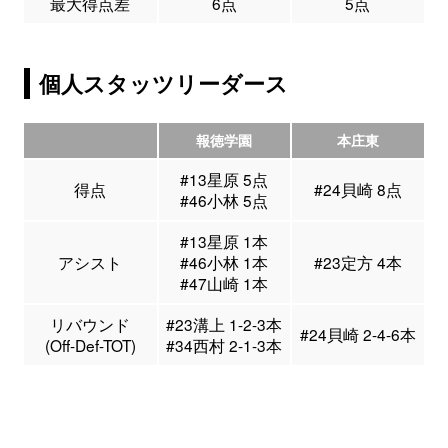
最大得点差
6点
5点
個人スタッツリーダース
報徳学園
本庄東
#13星原 5点
得点
#24貝崎 8点
#46小林 5点
#13星原 1本
アシスト
#46小林 1本
#23定方 4本
#47山崎 1本
リバウンド
#23溝上 1-2-3本
#24貝崎 2-4-6本
(Off-Def-TOT)
#34西村 2-1-3本