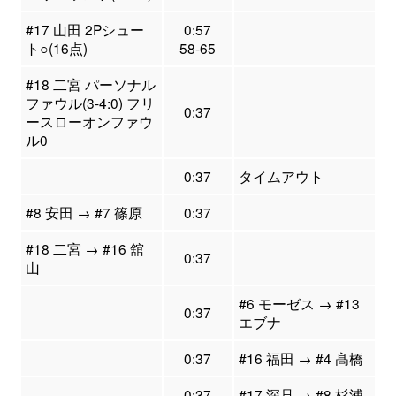
#17 山田 2Pシュー
0:57
ト○(16点)
58-65
#18 二宮 パーソナル
ファウル(3-4:0) フリ
0:37
ースローオンファウ
ル0
0:37
タイムアウト
#8 安田 → #7 篠原
0:37
#18 二宮 → #16 舘
0:37
山
#6 モーゼス → #13
0:37
エブナ
0:37
#16 福田 → #4 髙橋
0:37
#17 深見 → #8 杉浦