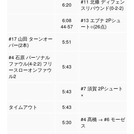
#11 北條 ディフェン
6:20
スリバウンド(0-2-2)
6:08
#13 エブナ 2Pシュ
44-57
ート○(26点)
#17 山田 ターンオー
5:51
バー(2本)
#4 石原 パーソナル
ファウル(4-2:2) フリ
5:43
ースローオンファウ
ル2
#7 須賀 2Pシュート
5:43
×
タイムアウト
5:43
#4 髙橋 → #6 モーゼ
5:30
ス