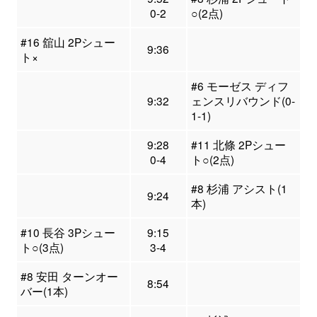
0-2
○(2点)
#16 舘山 2Pシュー
9:36
ト×
#6 モーゼス ディフ
9:32
ェンスリバウンド(0-
1-1)
9:28
#11 北條 2Pシュー
0-4
ト○(2点)
#8 杉浦 アシスト(1
9:24
本)
#10 長谷 3Pシュー
9:15
ト○(3点)
3-4
#8 安田 ターンオー
8:54
バー(1本)