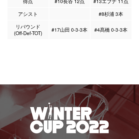
得点
#10長谷 12点
#13エブナ 11点
アシスト
#8杉浦 3本
リバウンド
#17山田 0-3-3本
#4髙橋 0-3-3本
(Off-Def-TOT)