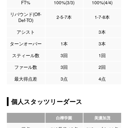
FT%
100%(3/3)
100%(4/4)
リバウンド(Off-
2-5-7本
1-7-8本
Def-TO)
アシスト
3本
ターンオーバー
1本
3本
スティール数
3回
1回
ファール数
3回
2回
最大得点差
3点
4点
個人スタッツリーダース
白樺学園
美濃加茂