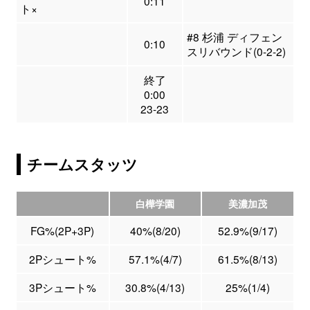
0:11
ト×
#8 杉浦 ディフェン
0:10
スリバウンド(0-2-2)
終了
0:00
23-23
チームスタッツ
白樺学園
美濃加茂
FG%(2P+3P)
40%(8/20)
52.9%(9/17)
2Pシュート%
57.1%(4/7)
61.5%(8/13)
3Pシュート%
30.8%(4/13)
25%(1/4)