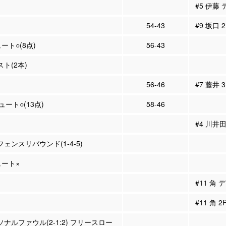
#5 伊藤
54-43
#9 坂口 
ュート○(8点)
56-43
スト(2本)
56-46
#7 藤井 
シュート○(13点)
58-46
#4 川井
フェンスリバウンド(1-4-5)
ュート×
#11 角 
#11 角 
ーソナルファウル(2-1:2) フリースロー