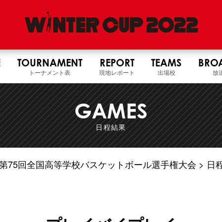
E
TOURNAMENT
REPORT
TEAMS
BRO
トーナメント表
現地レポート
出場校
放
GAMES
日程結果
4年度 第75回全国高等学校バスケットボール選手権大会
日