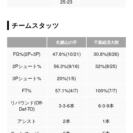
25-23
チームスタッツ
札幌山の手
千葉経済大附
FG%(2P+3P)
47.6%(10/21)
30.8%(8/26)
2Pシュート%
56.3%(9/16)
32%(8/25)
3Pシュート%
20%(1/5)
FT%
57.1%(4/7)
100%(7/7)
リバウンド(Off-
3-3-6本
6-3-9本
Def-TO)
アシスト
2本
1本