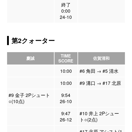
終了
0:00
24-10
第2クォーター
TIME
慶誠
佐賀清和
SCORE
10:00
#6 角田 → #5 清水
10:00
#9 溝口 → #17 北原
#9 金子 2Pシュート
9:54
○(10点)
26-10
9:47
#10 井上 2Pシュー
26-12
ト○(2点)
#17 北原 アシスト(1