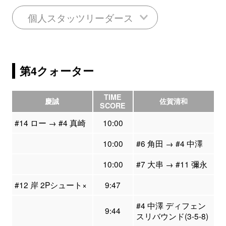
個人スタッツリーダース
第4クォーター
TIME
慶誠
佐賀清和
SCORE
#14 ロー → #4 真崎
10:00
10:00
#6 角田 → #4 中澤
10:00
#7 大串 → #11 彌永
#12 岸 2Pシュート×
9:47
#4 中澤 ディフェン
9:44
スリバウンド(3-5-8)