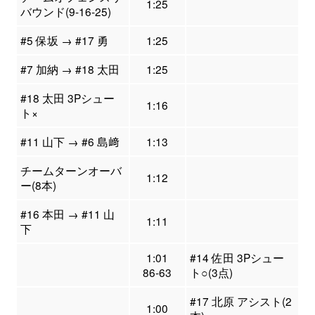
1:25
バウンド(9-16-25)
#5 保坂 → #17 勇
1:25
#7 加納 → #18 太田
1:25
#18 太田 3Pシュー
1:16
ト×
#11 山下 → #6 島﨑
1:13
チームターンオーバ
1:12
ー(8本)
#16 本田 → #11 山
1:11
下
1:01
#14 佐田 3Pシュー
86-63
ト○(3点)
#17 北原 アシスト(2
1:00