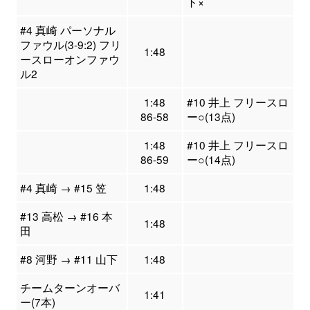
ト×
#4 真崎 パーソナル
ファウル(3-9:2) フリ
1:48
ースローオンファウ
ル2
1:48
#10 井上 フリースロ
86-58
ー○(13点)
1:48
#10 井上 フリースロ
86-59
ー○(14点)
#4 真崎 → #15 笠
1:48
#13 高松 → #16 本
1:48
田
#8 河野 → #11 山下
1:48
チームターンオーバ
1:41
ー(7本)