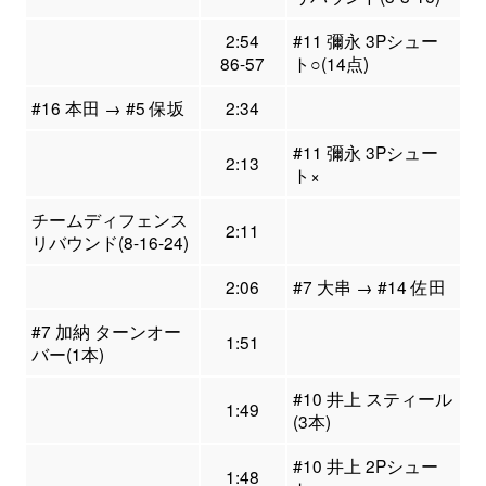
2:54
#11 彌永 3Pシュー
86-57
ト○(14点)
#16 本田 → #5 保坂
2:34
#11 彌永 3Pシュー
2:13
ト×
チームディフェンス
2:11
リバウンド(8-16-24)
2:06
#7 大串 → #14 佐田
#7 加納 ターンオー
1:51
バー(1本)
#10 井上 スティール
1:49
(3本)
#10 井上 2Pシュー
1:48