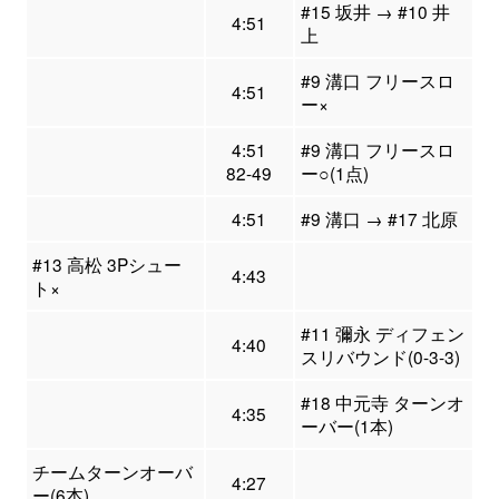
#15 坂井 → #10 井
4:51
上
#9 溝口 フリースロ
4:51
ー×
4:51
#9 溝口 フリースロ
82-49
ー○(1点)
4:51
#9 溝口 → #17 北原
#13 高松 3Pシュー
4:43
ト×
#11 彌永 ディフェン
4:40
スリバウンド(0-3-3)
#18 中元寺 ターンオ
4:35
ーバー(1本)
チームターンオーバ
4:27
ー(6本)