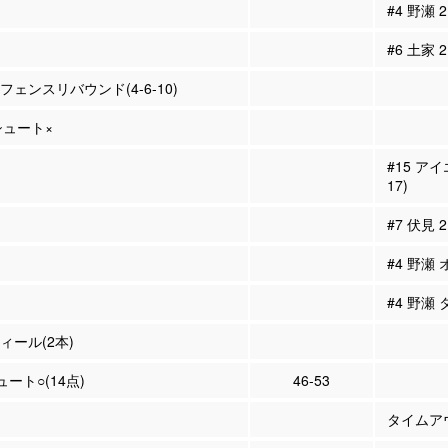
#4 野瀬
#6 土家
ィフェンスリバウンド(4-6-10)
Pシュート×
#15 ア
17)
#7 伏見
#4 野瀬
#4 野瀬
ティール(2本)
ュート○(14点)
46-53
タイムア