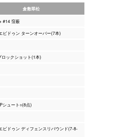
倉敷翠松
→ #14 窪薮
イエビドゥン ターンオーバー(7本)
 ブロックショット(1本)
2Pシュート○(8点)
イエビドゥン ディフェンスリバウンド(7-8-