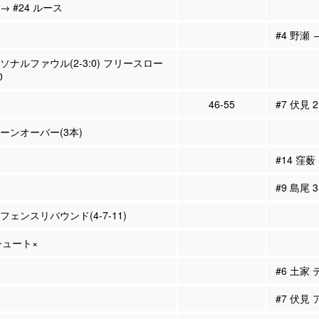
→ #24 ルース
#4 野瀬 
ーソナルファウル(2-3:0) フリースロー
0
46-55
#7 伏見 
ターンオーバー(3本)
#14 窪薮
#9 島尾
ィフェンスリバウンド(4-7-11)
Pシュート×
#6 土家
#7 伏見 