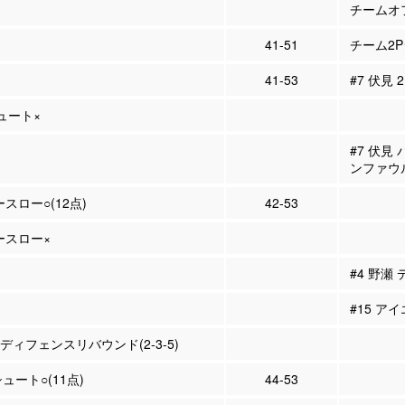
チームオフ
41-51
チーム2P
41-53
#7 伏見 
シュート×
#7 伏見
ンファウ
ースロー○(12点)
42-53
リースロー×
#4 野瀬
#15 ア
 ディフェンスリバウンド(2-3-5)
シュート○(11点)
44-53