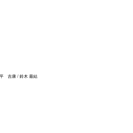
平 吉康 / 鈴木 最結