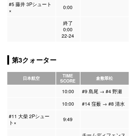
#5 藤井 3Pシュート
0:00
×
終了
0:00
22-24
第3クォーター
TIME
日本航空
倉敷翠松
SCORE
10:00
#9 島尾 → #4 野瀬
10:00
#14 窪薮 → #8 清水
#11 大柴 2Pシュー
9:49
ト×
チームディフェンス