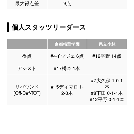
最大得点差
9点
個人スタッツリーダース
京都精華学園
県立小林
得点
#4イゾジェ 6点
#12平野 14点
アシスト
#17橋本 1本
#7大久保 1-0-1
リバウンド
#15ディマロ 1-
本
(Off-Def-TOT)
2-3本
#8下田 0-1-1本
#12平野 0-1-1本