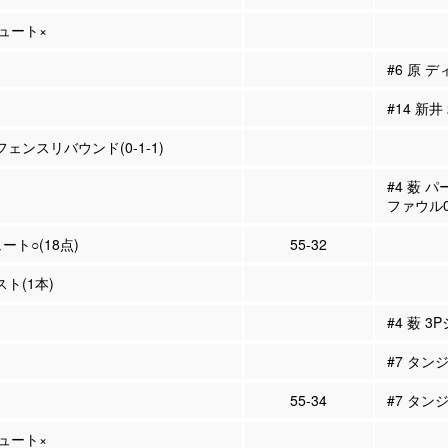
シュート×
#6 原 
#14 新井
フェンスリバウンド(0-1-1)
#4 薮 
ファウル
ュート○(18点)
55-32
スト(1本)
#4 薮 3
#7 タン
55-34
#7 タン
シュート×