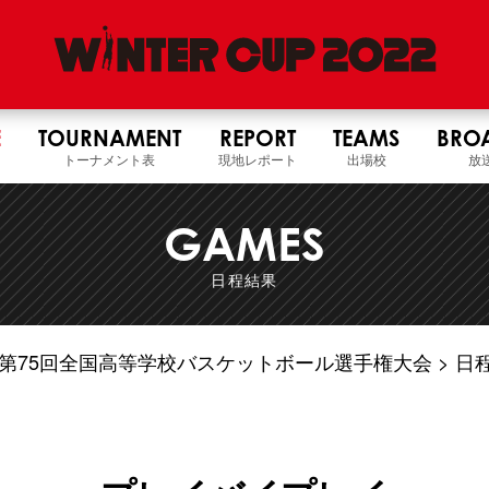
E
TOURNAMENT
REPORT
TEAMS
BRO
トーナメント表
現地レポート
出場校
放
GAMES
日程結果
4年度 第75回全国高等学校バスケットボール選手権大会
日