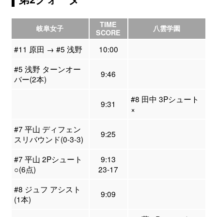
TIME
岐阜女子
八雲学園
SCORE
#11 原田 → #5 浅野
10:00
#5 浅野 ターンオー
9:46
バー(2本)
#8 田中 3Pシュート
9:31
×
#7 平山 ディフェン
9:25
スリバウンド(0-3-3)
#7 平山 2Pシュート
9:13
○(6点)
23-17
#8 ジュフ アシスト
9:09
(1本)