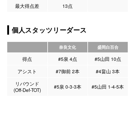
最大得点差
13点
個人スタッツリーダース
奈良文化
盛岡白百合
得点
#5泉 4点
#5山田 10点
アシスト
#7御前 2本
#4畠山 3本
リバウンド
#5泉 0-3-3本
#5山田 1-4-5本
(Off-Def-TOT)