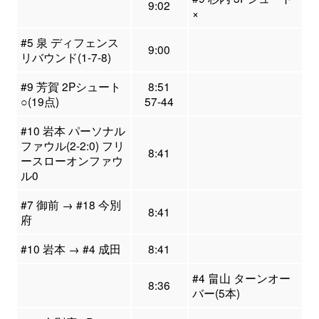
9:02
×
#5 泉 ディフェンス
9:00
リバウンド(1-7-8)
#9 芳賀 2Pシュート
8:51
○(19点)
57-44
#10 岩本 パーソナル
ファウル(2-2:0) フリ
8:41
ースローオンファウ
ル0
#7 御前 → #18 今別
8:41
府
#10 岩本 → #4 成田
8:41
#4 畠山 ターンオー
8:36
バー(5本)