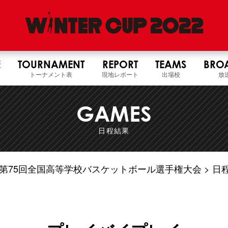
E
TOURNAMENT
REPORT
TEAMS
BRO
トーナメント表
現地レポート
出場校
放
GAMES
日程結果
4年度 第75回全国高等学校バスケットボール選手権大会
日