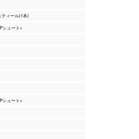
 スティール(1本)
 3Pシュート×
 3Pシュート×