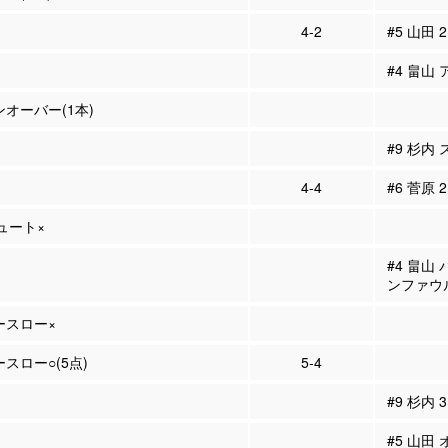
4-2
#5 山田 
#4 畠山 
ンオーバー(1本)
#9 杉内
4-4
#6 菅原 
シュート×
#4 畠山
ンファウ
リースロー×
ースロー○(5点)
5-4
#9 杉内
#5 山田