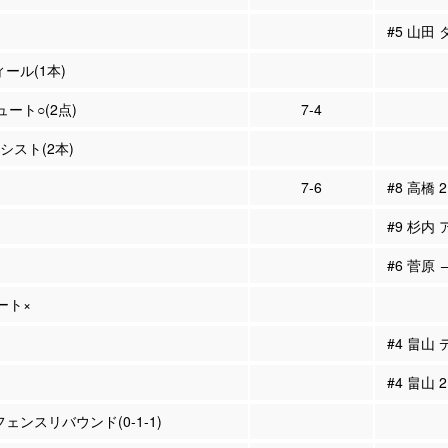
#5 山田
ィール(1本)
ュート○(2点)
7-4
アシスト(2本)
7-6
#8 高橋 
#9 杉内 
#6 菅原 
ュート×
#4 畠山
#4 畠山
フェンスリバウンド(0-1-1)