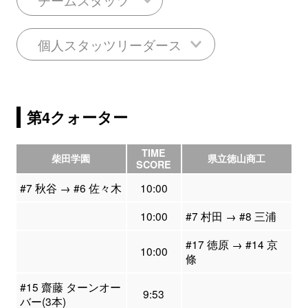
個人スタッツリーダース
第4クォーター
TIME
柴田学園
県立徳山商工
SCORE
#7 秋谷 → #6 佐々木
10:00
10:00
#7 村田 → #8 三浦
#17 徳原 → #14 京
10:00
條
#15 齋藤 ターンオー
9:53
バー(3本)