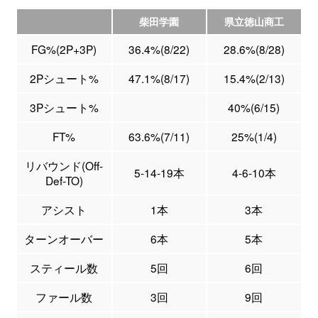
柴田学園
県立徳山商工
FG%(2P+3P)
36.4%(8/22)
28.6%(8/28)
2Pシュート%
47.1%(8/17)
15.4%(2/13)
3Pシュート%
40%(6/15)
FT%
63.6%(7/11)
25%(1/4)
リバウンド(Off-
5-14-19本
4-6-10本
Def-TO)
アシスト
1本
3本
ターンオーバー
6本
5本
スティール数
5回
6回
ファール数
3回
9回