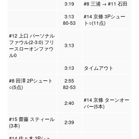
3:19
#8 三浦 → #11 石田
3:13
#14 京條 3Pシュー
80-53
ト○(11点)
#12 上口 パーソナル
ファウル(2-3:0) フリ
3:13
ースローオンファウ
ル0
3:13
タイムアウト
#8 田澤 2Pシュート
2:55
○(5点)
82-53
#14 京條 ターンオー
2:40
バー(5本)
#15 齋藤 スティール
2:39
(3本)
#14 佐々木 2Pシュ