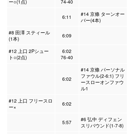
ー○(1点)
74-40
#14 京條 ターンオー
6:11
バー(4本)
#8 田澤 スティール
6:09
(1本)
#12 上口 2Pシュー
6:02
ト○(2点)
76-40
#14 京條 パーソナル
ファウル(2-6:1) フリ
6:02
ースローオンファウ
ル1
#12 上口 フリースロ
6:02
ー×
#6 弘中 ディフェン
5:57
スリバウンド(1-7-8)