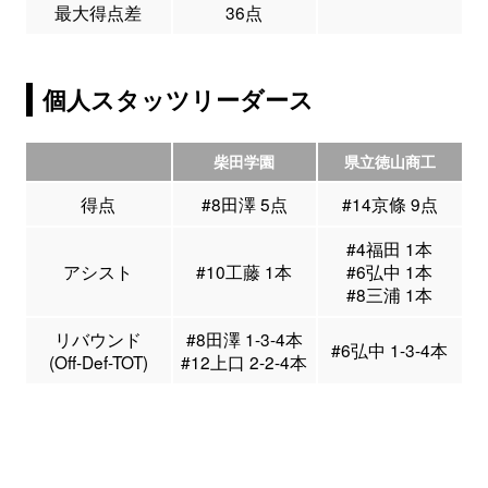
最大得点差
36点
個人スタッツリーダース
柴田学園
県立徳山商工
得点
#8田澤 5点
#14京條 9点
#4福田 1本
アシスト
#10工藤 1本
#6弘中 1本
#8三浦 1本
リバウンド
#8田澤 1-3-4本
#6弘中 1-3-4本
(Off-Def-TOT)
#12上口 2-2-4本