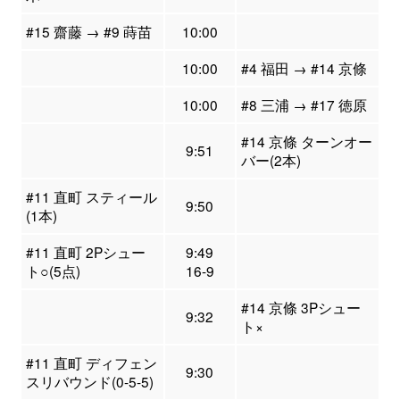
#15 齋藤 → #9 蒔苗
10:00
10:00
#4 福田 → #14 京條
10:00
#8 三浦 → #17 徳原
#14 京條 ターンオー
9:51
バー(2本)
#11 直町 スティール
9:50
(1本)
#11 直町 2Pシュー
9:49
ト○(5点)
16-9
#14 京條 3Pシュー
9:32
ト×
#11 直町 ディフェン
9:30
スリバウンド(0-5-5)