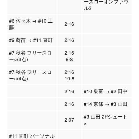
ースローオンファウ
ル2
#6 佐々木 → #10 工
2:16
藤
#9 蒔苗 → #11 直町
2:16
#7 秋谷 フリースロ
2:16
ー○(3点)
9-8
#7 秋谷 フリースロ
2:16
ー○(4点)
10-8
2:16
#10 乗富 → #2 田中
2:16
#14 京條 → #3 山田
#3 山田 2Pシュート
2:07
×
#11 直町 パーソナル