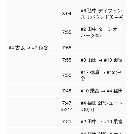
#6 弘中 ディフェン
8:04
スリバウンド(0-4-4)
#2 田中 ターンオー
7:55
バー(2本)
#4 古坂 → #7 秋谷
7:55
7:55
#3 山田 → #10 乗富
#17 徳原 → #12 沖
7:55
谷
7:48
#10 乗富 → #4 福田
7:47
#4 福田 2Pシュート
22-14
○(6点)
7:21
#2 田中 → #10 乗富
#4 福田 2Pシュート