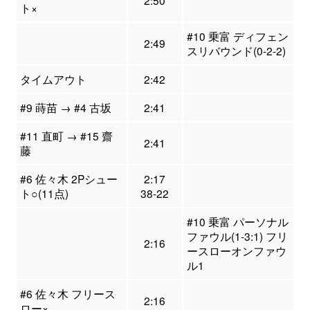
2:50
ト×
#10 乗富 ディフェン
2:49
スリバウンド(0-2-2)
タイムアウト
2:42
#9 蒔苗 → #4 古坂
2:41
#11 直町 → #15 齋
2:41
藤
#6 佐々木 2Pシュー
2:17
ト○(11点)
38-22
#10 乗富 パーソナル
ファウル(1-3:1) フリ
2:16
ースローオンファウ
ル1
#6 佐々木 フリース
2:16
ロー×