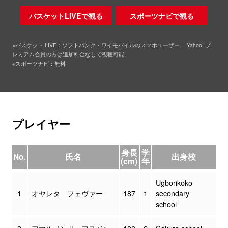
バスケットLIVEで観る
スポーツナビで観る
※バスケット LIVE：ソフトバンク・ワイモバイルのスマホユーザー、 Yahoo! プ
レミアム会員の方は追加料金なしで視聴可能
※スポーツナビ：無料
プレイヤー
身長
学
No.
氏名
出身校
(cm)
年
Ugborikoko
1
オヤレタ フェヴァー
187
1
secondary
school