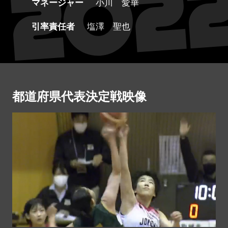
マネージャー
小川 愛華
引率責任者
塩澤 聖也
都道府県代表決定戦映像