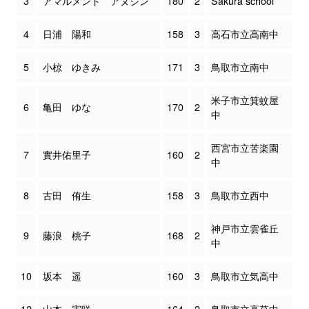
3
アマルメンド アヌジン
180
2
Sakura school
4
日浦 陽和
158
3
高石市立高南中
5
小椋 ゆきみ
171
3
鳥取市立南中
米子市立箕蚊屋
6
亀田 ゆな
170
2
中
西宮市立苦楽園
7
實井佑里子
160
2
中
8
古田 侑生
158
3
鳥取市立西中
神戸市立雲雀丘
9
藤浪 桃子
168
2
中
10
坂本 遥
160
3
鳥取市立気高中