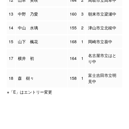
12
山本 実咲
164
2
鳥取市立高草中
13
中野 乃愛
160
3
朝来市立梁瀬中
14
中山 水璃
155
2
津山市立北稜中
15
山下 楓花
168
1
岡崎市立葵中
名古屋市立はと
17
横井 初
164
1
り中
富士吉田市立明
18
森 樹々
158
1
見中
※「E」はエントリー変更