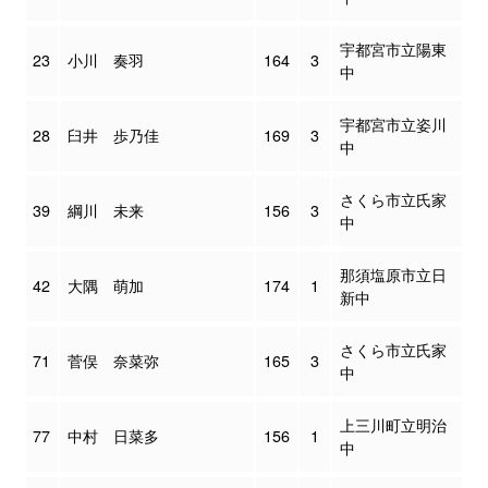
宇都宮市立陽東
23
小川 奏羽
164
3
中
宇都宮市立姿川
28
臼井 歩乃佳
169
3
中
さくら市立氏家
39
綱川 未来
156
3
中
那須塩原市立日
42
大隅 萌加
174
1
新中
さくら市立氏家
71
菅俣 奈菜弥
165
3
中
上三川町立明治
77
中村 日菜多
156
1
中