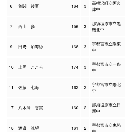
高根沢町立阿久
6
荒関 綾夏
164
3
津中
那須塩原市立黒
7
西山 歩
156
3
磯北中
宇都宮市立陽東
9
田﨑 加寿紗
168
3
中
宇都宮市立一条
10
上岡 こころ
174
3
中
宇都宮市立陽北
11
佐藤 七海
162
2
中
那須塩原市立日
17
八木澤 杏実
160
2
新中
宇都宮市立鬼怒
18
渡邉 涼望
161
2
中