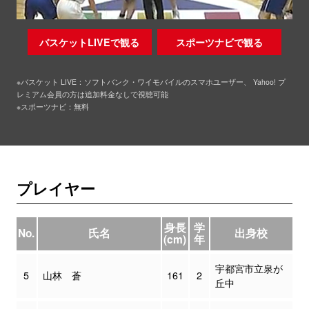
バスケットLIVEで観る
スポーツナビで観る
※バスケット LIVE：ソフトバンク・ワイモバイルのスマホユーザー、 Yahoo! プ
レミアム会員の方は追加料金なしで視聴可能
※スポーツナビ：無料
プレイヤー
身長
学
No.
氏名
出身校
(cm)
年
宇都宮市立泉が
5
山林 蒼
161
2
丘中