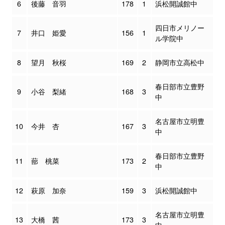
6
後藤 音羽
178
1
浜松開誠館中
四日市メリノー
7
井口 姫愛
156
1
ル学院中
8
望月 秋桜
169
2
静岡市立高松中
春日部市立豊野
9
小谷 梨緒
168
3
中
名古屋市立明豊
10
今井 杏
167
3
中
春日部市立豊野
11
蔀 桃菜
173
2
中
12
萩原 加奈
159
3
浜松開誠館中
名古屋市立明豊
13
大橋 茜
173
3