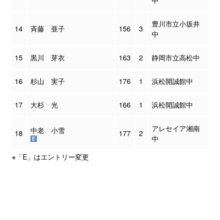
中
豊川市立小坂井
14
斉藤 亜子
156
3
中
15
黒川 芽衣
163
2
静岡市立高松中
16
杉山 実子
176
1
浜松開誠館中
17
大杉 光
166
1
浜松開誠館中
アレセイア湘南
中老 小雪
18
177
2
中
※「E」はエントリー変更