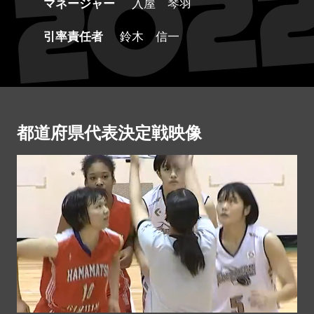
マネージャー
入屋 琴羽
引率責任者
鈴木 信一
都道府県代表決定戦映像