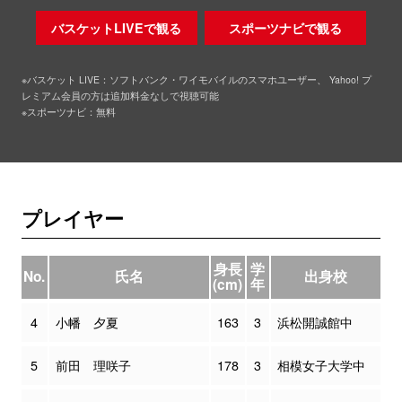
バスケットLIVEで観る
スポーツナビで観る
※バスケット LIVE：ソフトバンク・ワイモバイルのスマホユーザー、 Yahoo! プ
レミアム会員の方は追加料金なしで視聴可能
※スポーツナビ：無料
プレイヤー
身長
学
No.
氏名
出身校
(cm)
年
4
小幡 夕夏
163
3
浜松開誠館中
5
前田 理咲子
178
3
相模女子大学中