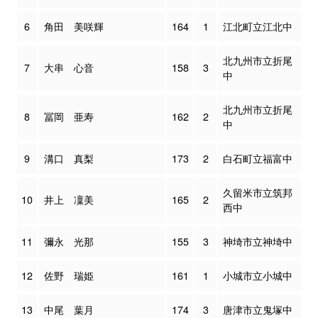
6
角田 美咲輝
164
1
江北町立江北中
北九州市立折尾
7
大串 心音
158
3
中
北九州市立折尾
8
冨岡 亜寿
162
2
中
9
溝口 真梨
173
2
白石町立福富中
久留米市立筑邦
10
井上 凜美
165
2
西中
11
彌永 光那
155
3
神埼市立神埼中
12
佐野 瑞姫
161
1
小城市立小城中
13
中尾 葉月
174
3
唐津市立鬼塚中