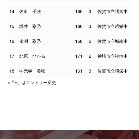
14
佐田 千咲
160
3
佐賀市立諸富中
15
坂井 彩乃
160
3
佐賀市立昭栄中
16
永渕 彩乃
158
2
佐賀市立城南中
17
北原 ひかる
171
2
神埼市立神埼中
18
中元寺 美咲
161
3
佐賀市立昭栄中
※「E」はエントリー変更