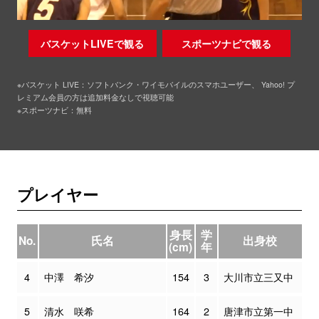
バスケットLIVEで観る
スポーツナビで観る
※バスケット LIVE：ソフトバンク・ワイモバイルのスマホユーザー、 Yahoo! プ
レミアム会員の方は追加料金なしで視聴可能
※スポーツナビ：無料
プレイヤー
身長
学
No.
氏名
出身校
(cm)
年
4
中澤 希汐
154
3
大川市立三又中
5
清水 咲希
164
2
唐津市立第一中