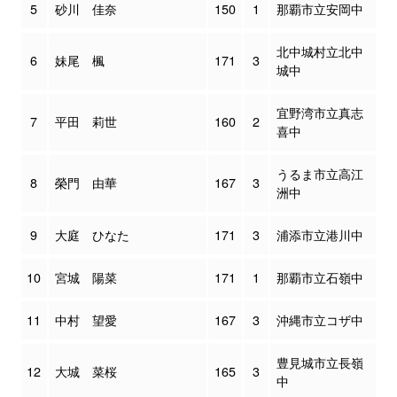
5
砂川 佳奈
150
1
那覇市立安岡中
北中城村立北中
6
妹尾 楓
171
3
城中
宜野湾市立真志
7
平田 莉世
160
2
喜中
うるま市立高江
8
榮門 由華
167
3
洲中
9
大庭 ひなた
171
3
浦添市立港川中
10
宮城 陽菜
171
1
那覇市立石嶺中
11
中村 望愛
167
3
沖縄市立コザ中
豊見城市立長嶺
12
大城 菜桜
165
3
中