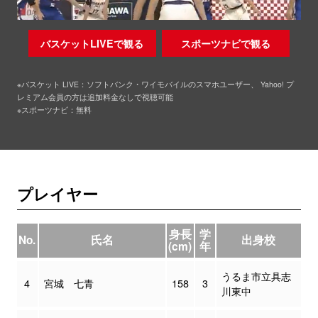
バスケットLIVEで観る
スポーツナビで観る
※バスケット LIVE：ソフトバンク・ワイモバイルのスマホユーザー、 Yahoo! プ
レミアム会員の方は追加料金なしで視聴可能
※スポーツナビ：無料
プレイヤー
身長
学
No.
氏名
出身校
(cm)
年
うるま市立具志
4
宮城 七青
158
3
川東中