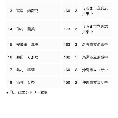
うるま市立具志
13
宮里 綺羅乃
160
3
川東中
うるま市立具志
14
仲村 葉菜
173
3
川東中
15
安慶田 真央
163
3
名護市立名護中
16
鶴田 りあな
162
1
糸満市立兼城中
17
島村 曜莉
160
2
沖縄市立コザ中
18
酒井 栞奈
150
2
沖縄市立コザ中
※「E」はエントリー変更