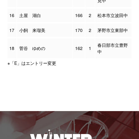
見中
16
土屋 湖白
166
2
松本市立波田中
17
小飼 来瑠美
170
2
茅野市立東部中
春日部市立豊野
18
菅谷 ゆめの
162
1
中
※「E」はエントリー変更