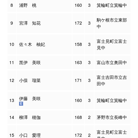
8
浦野 桃
160
3
箕輪町立箕輪中
駒ケ根市立東部
9
宮澤 知花
172
3
中
富士見町立富士
10
佐々木 柚妃
158
3
見中
11
箆伊 美咲
163
3
富山市立奥田中
富士吉田市立吉
12
小俣 瑠菜
171
3
田中
伊藤 美咲
13
160
3
箕輪町立箕輪中
14
柳澤 穂伽
168
2
茅野市立長峰中
富士見町立富士
15
小口 愛理
172
2