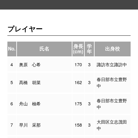
プレイヤー
身長
学
No.
氏名
出身校
(cm)
年
4
奥原 心希
170
3
諏訪市立諏訪中
春日部市立豊野
5
髙橋 胡菜
162
3
中
春日部市立豊野
6
舟山 柚希
175
3
中
大田区立志茂田
7
早川 采那
158
3
中