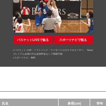
バスケットLIVEで観る
スポーツナビで観る
※バスケット LIVE：ソフトバンク・ワイモバイルのスマホユーザー、 Yahoo!
プレミアム会員の方は追加料金なしで視聴可能
※スポーツナビ：無料
氏名
身長
(cm)
学年