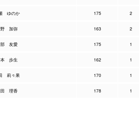
瀬 ゆのか
175
2
上野 加弥
163
2
阿部 友愛
175
1
竹本 歩生
162
1
田 莉々果
170
1
内田 理香
178
1