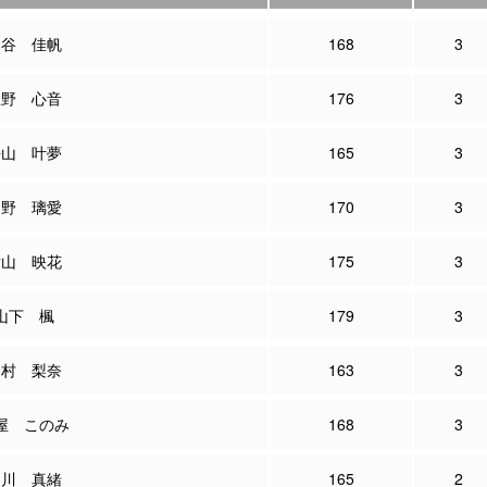
民谷 佳帆
168
3
上野 心音
176
3
平山 叶夢
165
3
中野 璃愛
170
3
横山 映花
175
3
山下 楓
179
3
田村 梨奈
163
3
屋 このみ
168
3
細川 真緒
165
2