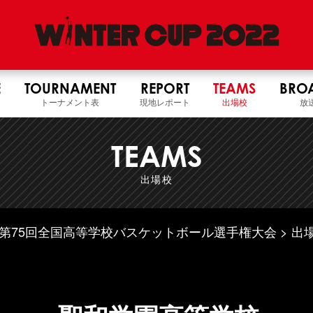
E
TOURNAMENT
REPORT
TEAMS
BRO
トーナメント表
現地レポート
出場校
放
TEAMS
出場校
4年度 第75回全国高等学校バスケットボール選手権大会
出