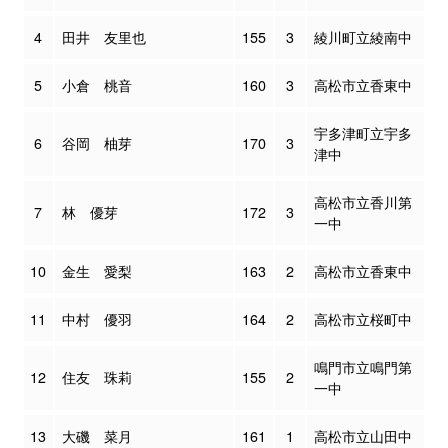
4
田井 友里也
155
3
綾川町立綾南中
5
小倉 桃音
160
3
高松市立香東中
宇多津町立宇多
6
谷岡 柚芽
170
3
津中
高松市立香川第
7
林 優芽
172
3
一中
10
金生 愛梨
163
2
高松市立香東中
11
中村 優羽
164
2
高松市立桜町中
鳴門市立鳴門第
12
住友 珠莉
155
2
一中
13
大磯 菜月
161
1
高松市立山田中