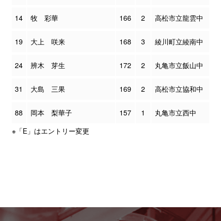
14
牧 彩華
166
2
高松市立龍雲中
19
大上 咲来
168
3
綾川町立綾南中
24
辨木 芽生
172
2
丸亀市立飯山中
31
大島 三果
169
2
高松市立協和中
88
岡本 梨華子
157
1
丸亀市立西中
※「E」はエントリー変更