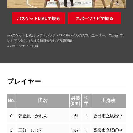
バスケットLIVEで観る
スポーツナビで観る
※バスケット LIVE：ソフトバンク・ワイモバイルのスマホユーザー、 Yahoo! プ
レミアム会員の方は追加料金なしで視聴可能
※スポーツナビ：無料
プレイヤー
身長
学
No.
氏名
出身校
(cm)
年
０
彈正原 かれん
161
1
坂出市立坂出中
3
三好 ひより
167
1
高松市立桜町中