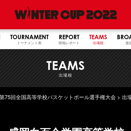
E
TOURNAMENT
REPORT
TEAMS
BRO
トーナメント表
現地レポート
出場校
放
TEAMS
出場校
4年度 第75回全国高等学校バスケットボール選手権大会
出