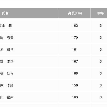
氏名
身長
(cm)
学年
畠山 舞
162
3
山田 杏美
170
3
菅原 成世
161
3
浅野 陽華
167
3
高橋 ゆら
168
3
杉内 李緒
156
3
吉田 星南
163
3