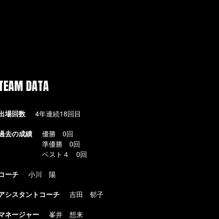
TEAM DATA
出場回数
4年連続18回目
過去の成績
優勝 0回
準優勝 0回
ベスト４ 0回
コーチ
小川 陽
アシスタントコーチ
吉田 郁子
マネージャー
峯井 想来