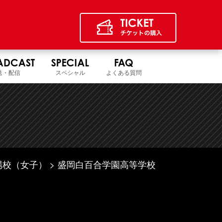
ADCAST
SPECIAL
FAQ
送・配信
スペシャル
よくある質問
場校（女子）
盛岡白百合学園高等学校