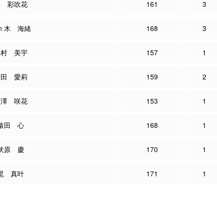
今 彩吹花
161
3
々木 海緒
168
3
田村 美宇
157
1
新田 愛莉
159
2
藤澤 咲花
153
1
猿田 心
168
1
伏原 慶
170
1
昆 真叶
171
1