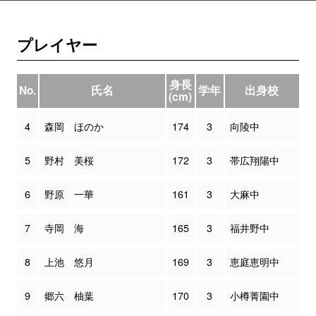
プレイヤー
身長
No.
氏名
学年
出身校
(cm)
4
森岡 ほのか
174
3
向陵中
5
野村 美桜
172
3
帯広翔陽中
6
野原 一華
161
3
大麻中
7
寺岡 海
165
3
福井野中
8
上池 悠月
169
3
恵庭恵明中
9
郷六 柚葉
170
3
小樽菁園中