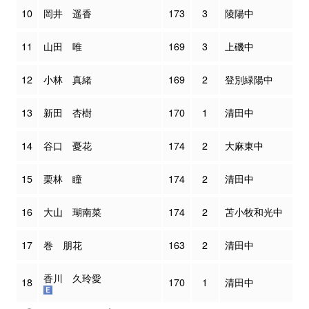
10
岡井 遥香
173
3
陵陽中
11
山田 唯
169
3
上磯中
12
小林 真緒
169
2
登別緑陽中
13
新田 杏樹
170
1
清田中
14
谷口 憂花
174
2
大麻東中
15
栗林 瞳
174
2
清田中
16
大山 瑚南菜
174
2
苫小牧和光中
17
巻 朋花
163
2
清田中
香川 久玲愛
18
170
1
清田中