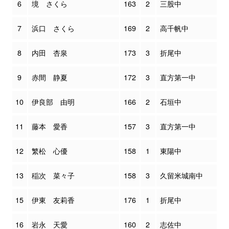
6
境 さくら
163
2
三股中
7
浜口 さくら
169
2
高千帆中
8
内田 杏泉
173
3
折尾中
9
赤間 静夏
172
3
直方第一中
10
伊良部 由明
166
2
石垣中
11
藤本 愛香
157
3
直方第一中
12
繁松 心優
158
1
東陽中
13
稲次 菜々子
158
3
久留米城南中
15
伊東 友莉香
176
1
折尾中
16
岩永 天愛
160
2
志佐中