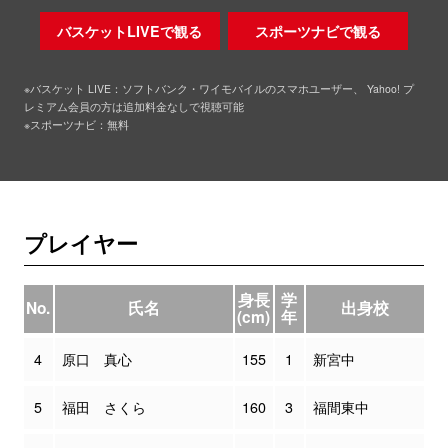
バスケットLIVEで観る
スポーツナビで観る
※バスケット LIVE：ソフトバンク・ワイモバイルのスマホユーザー、 Yahoo! プ
レミアム会員の方は追加料金なしで視聴可能
※スポーツナビ：無料
プレイヤー
身長
学
No.
氏名
出身校
(cm)
年
4
原口 真心
155
1
新宮中
5
福田 さくら
160
3
福間東中