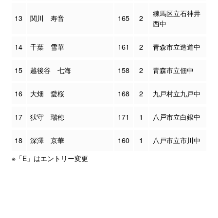
練馬区立石神井
13
関川 寿音
165
2
西中
14
千葉 雪華
161
2
青森市立造道中
15
越後谷 七海
158
2
青森市立佃中
16
大畑 愛桜
168
2
九戸村立九戸中
17
犾守 瑞穂
171
1
八戸市立白銀中
18
深澤 京華
160
1
八戸市立市川中
※「E」はエントリー変更