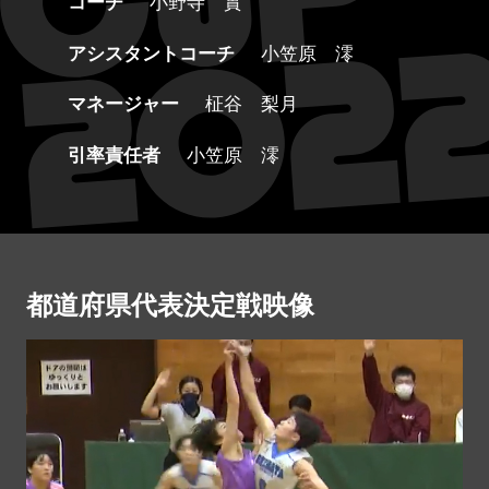
コーチ
小野寺 實
アシスタントコーチ
小笠原 澪
マネージャー
柾谷 梨月
引率責任者
小笠原 澪
都道府県代表決定戦映像