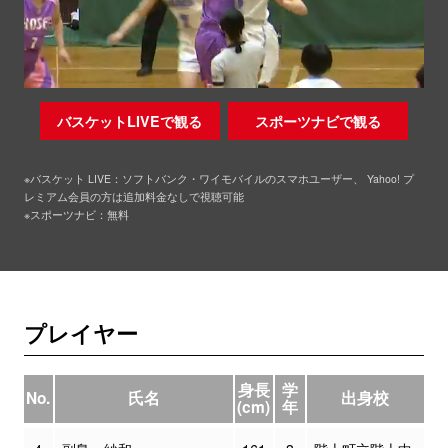
バスケットLIVEで観る
スポーツナビで観る
※バスケット LIVE：ソフトバンク・ワイモバイルのスマホユーザー、 Yahoo! プ
レミアム会員の方は追加料金なしで視聴可能
※スポーツナビ：無料
プレイヤー
身長
学
No.
氏名
出身校
(cm)
年