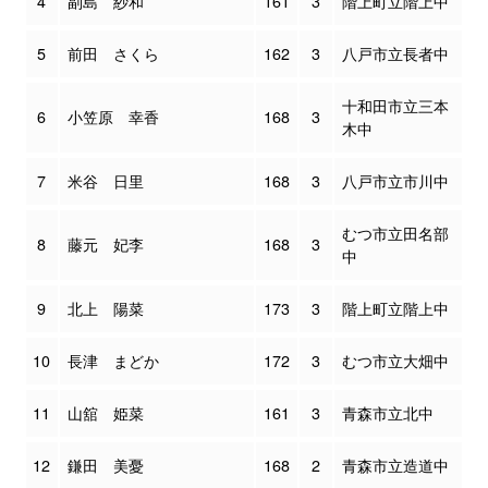
4
副島 紗和
161
3
階上町立階上中
5
前田 さくら
162
3
八戸市立長者中
十和田市立三本
6
小笠原 幸香
168
3
木中
7
米谷 日里
168
3
八戸市立市川中
むつ市立田名部
8
藤元 妃李
168
3
中
9
北上 陽菜
173
3
階上町立階上中
10
長津 まどか
172
3
むつ市立大畑中
11
山舘 姫菜
161
3
青森市立北中
12
鎌田 美憂
168
2
青森市立造道中