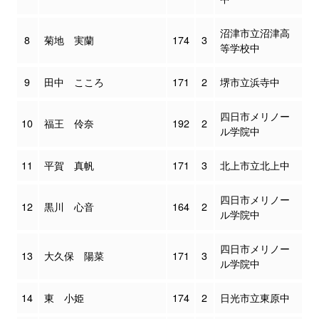
沼津市立沼津高
8
菊地 実蘭
174
3
等学校中
9
田中 こころ
171
2
堺市立浜寺中
四日市メリノー
10
福王 伶奈
192
2
ル学院中
11
平賀 真帆
171
3
北上市立北上中
四日市メリノー
12
黒川 心音
164
2
ル学院中
四日市メリノー
13
大久保 陽菜
171
3
ル学院中
14
東 小姫
174
2
日光市立東原中