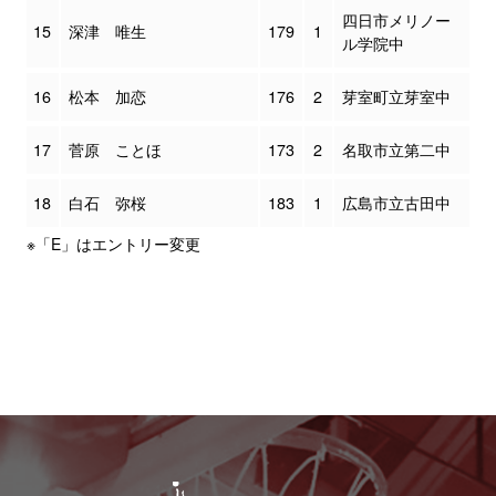
四日市メリノー
15
深津 唯生
179
1
ル学院中
16
松本 加恋
176
2
芽室町立芽室中
17
菅原 ことほ
173
2
名取市立第二中
18
白石 弥桜
183
1
広島市立古田中
※「E」はエントリー変更