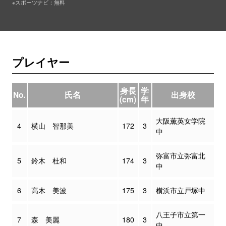
※スポーツナビ：無料
プレイヤー
身長
学
No.
氏名
出身校
(cm)
年
大阪薫英女学院
4
横山 智那美
172
3
中
弥富市立弥富北
5
鈴木 杜和
174
3
中
6
高木 美波
175
3
横浜市立戸塚中
八王子市立第一
7
森 美麗
180
3
中