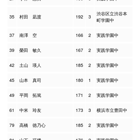
渋谷区立渋谷本
35
村田 凪渡
192
3
町学園中
37
南澤 空
166
2
実践学園中
39
榮田 敏久
167
2
実践学園中
42
土山 瑛人
185
2
実践学園中
45
山本 真司
180
1
実践学園中
49
平岡 拓篤
171
2
実践学園中
61
中米 玲友
173
3
横浜市立豊田中
79
高橋 徳乃心
185
2
実践学園中