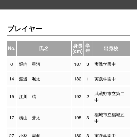
プレイヤー
身長
学
No.
氏名
出身校
(cm)
年
０
堀内 星河
187
3
実践学園中
14
渡邉 颯太
182
1
実践学園中
武蔵野市立第二
15
江川 晴
192
2
中
稲城市立稲城五
17
横山 蒼太
195
3
中
27
小林 憲眞
180
3
実践学園中