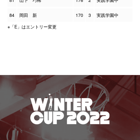
81
山下 巧稀
176
2
実践学園中
84
岡田 新
170
3
実践学園中
※「E」はエントリー変更