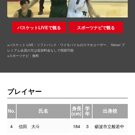
バスケットLIVEで観る
スポーツナビで観る
※バスケット LIVE：ソフトバンク・ワイモバイルのスマホユーザー、 Yahoo! プ
レミアム会員の方は追加料金なしで視聴可能
※スポーツナビ：無料
プレイヤー
身長
学
No.
氏名
出身校
(cm)
年
4
信田 大斗
184
3
砺波市立般若中