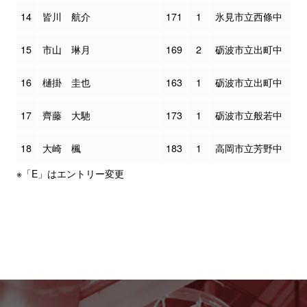
14
皆川 航介
171
1
氷見市立西條中
15
市山 琳月
169
2
砺波市立出町中
16
樋掛 圭也
163
1
砺波市立出町中
17
齊藤 大馳
173
1
砺波市立般若中
18
大崎 楓
183
1
高岡市立芳野中
※「E」はエントリー変更