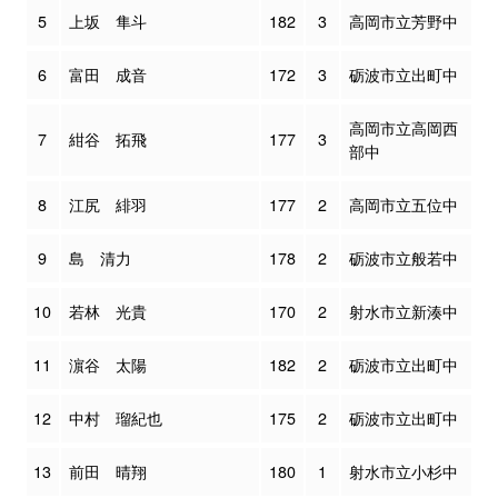
5
上坂 隼斗
182
3
高岡市立芳野中
6
富田 成音
172
3
砺波市立出町中
高岡市立高岡西
7
紺谷 拓飛
177
3
部中
8
江尻 緋羽
177
2
高岡市立五位中
9
島 清力
178
2
砺波市立般若中
10
若林 光貴
170
2
射水市立新湊中
11
濵谷 太陽
182
2
砺波市立出町中
12
中村 瑠紀也
175
2
砺波市立出町中
13
前田 晴翔
180
1
射水市立小杉中