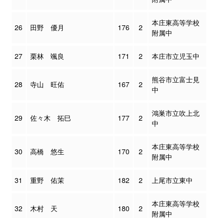
本庄東高等学校
26
田野 優月
176
2
附属中
27
栗林 颯良
171
2
本庄市立児玉中
熊谷市立富士見
28
寺山 旺佑
167
2
中
鴻巣市立吹上北
29
佐々木 拓巳
177
2
中
本庄東高等学校
30
高橋 悠生
170
2
附属中
31
重野 佑茉
182
2
上尾市立東中
本庄東高等学校
32
木村 天
180
2
附属中