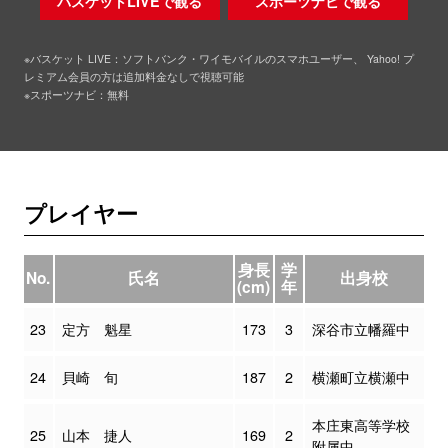
バスケットLIVEで観る
スポーツナビで観る
※バスケット LIVE：ソフトバンク・ワイモバイルのスマホユーザー、 Yahoo! プ
レミアム会員の方は追加料金なしで視聴可能
※スポーツナビ：無料
プレイヤー
身長
学
No.
氏名
出身校
(cm)
年
23
定方 魁星
173
3
深谷市立幡羅中
24
貝崎 旬
187
2
横瀬町立横瀬中
本庄東高等学校
25
山本 捷人
169
2
附属中