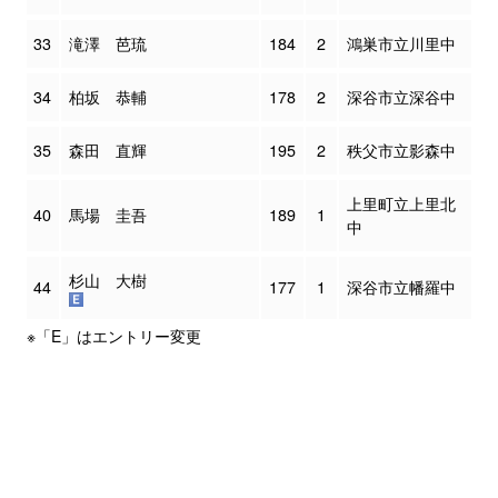
33
滝澤 芭琉
184
2
鴻巣市立川里中
34
柏坂 恭輔
178
2
深谷市立深谷中
35
森田 直輝
195
2
秩父市立影森中
上里町立上里北
40
馬場 圭吾
189
1
中
杉山 大樹
44
177
1
深谷市立幡羅中
※「E」はエントリー変更