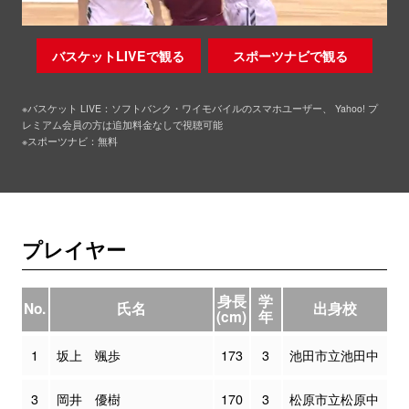
バスケットLIVEで観る
スポーツナビで観る
※バスケット LIVE：ソフトバンク・ワイモバイルのスマホユーザー、 Yahoo! プ
レミアム会員の方は追加料金なしで視聴可能
※スポーツナビ：無料
プレイヤー
身長
学
No.
氏名
出身校
(cm)
年
1
坂上 颯歩
173
3
池田市立池田中
3
岡井 優樹
170
3
松原市立松原中