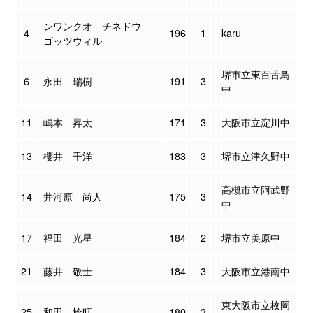
ンワンクオ チネドウ
4
196
1
karu
ゴッツウィル
堺市立東百舌鳥
6
永田 瑞樹
191
3
中
11
嶋本 昇太
171
3
大阪市立淀川中
13
櫻井 千洋
183
3
堺市立津久野中
高槻市立阿武野
14
井河原 尚人
175
3
中
17
福田 光星
184
2
堺市立美原中
21
藤井 敬士
184
3
大阪市立港南中
東大阪市立枚岡
25
和田 怜旺
180
3