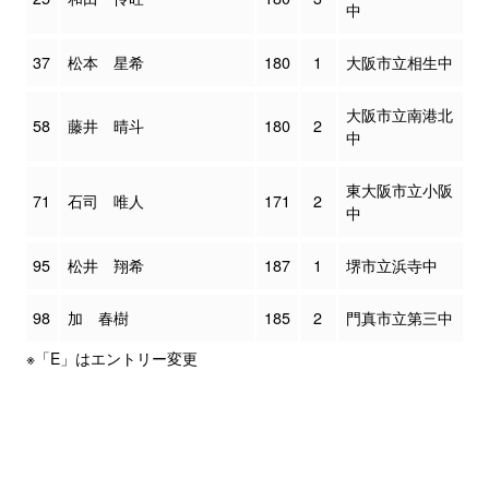
中
37
松本 星希
180
1
大阪市立相生中
大阪市立南港北
58
藤井 晴斗
180
2
中
東大阪市立小阪
71
石司 唯人
171
2
中
95
松井 翔希
187
1
堺市立浜寺中
98
加 春樹
185
2
門真市立第三中
※「E」はエントリー変更