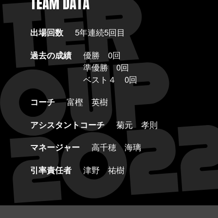
TEAM DATA
出場回数
5年連続5回目
過去の成績
優勝 0回
準優勝 0回
ベスト４ 0回
コーチ
富樫 英樹
アシスタントコーチ
菊元 孝則
マネージャー
高千穂 海璃
引率責任者
津野 祐樹