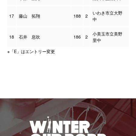
いわき市立大野
17
藤山 拓翔
188
2
中
小美玉市立美野
18
石井 息吹
186
2
里中
※「E」はエントリー変更