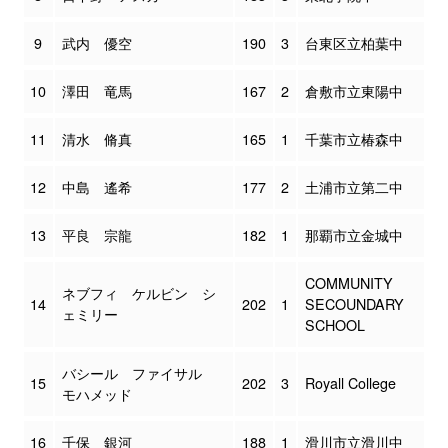
9
武内 優空
190
3
台東区立柏葉中
10
澤田 竜馬
167
2
倉敷市立東陽中
11
清水 脩真
165
1
千葉市立椿森中
12
中島 遙希
177
2
土浦市立第二中
13
平良 宗龍
182
1
那覇市立金城中
COMMUNITY
ネブフィ ケルビン シ
14
202
1
SECOUNDARY
ェミリー
SCHOOL
バシール ファイサル
15
202
3
Royall College
モハメッド
16
千保 銀河
188
1
滑川市立滑川中