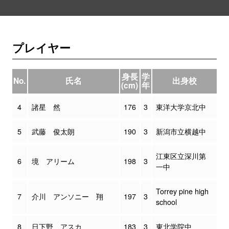
プレイヤー
身長
学
No.
氏名
出身校
(cm)
年
4
諸星 然
176
3
東洋大学京北中
5
武藤 俊太朗
190
3
新潟市立横越中
江東区立深川第
6
境 アリーム
198
3
一中
Torrey pine high
7
介川 アンソニー 翔
197
3
school
8
日下野 アスカ
183
3
東北学院中