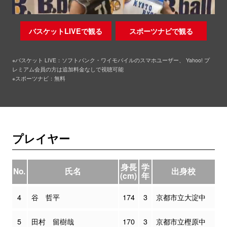
バスケットLIVEで観る
スポーツナビで観る
※バスケット LIVE：ソフトバンク・ワイモバイルのスマホユーザー、 Yahoo! プ
レミアム会員の方は追加料金なしで視聴可能
※スポーツナビ：無料
プレイヤー
身長
学
No.
氏名
出身校
(cm)
年
4
谷 哲平
174
3
京都市立大淀中
5
田村 留樹哉
170
3
京都市立樫原中