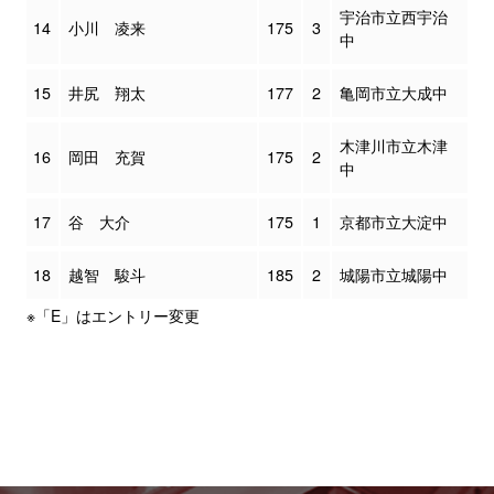
宇治市立西宇治
14
小川 凌来
175
3
中
15
井尻 翔太
177
2
亀岡市立大成中
木津川市立木津
16
岡田 充賀
175
2
中
17
谷 大介
175
1
京都市立大淀中
18
越智 駿斗
185
2
城陽市立城陽中
※「E」はエントリー変更