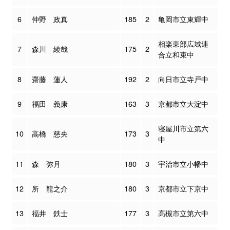
6
仲野 政真
185
2
亀岡市立東輝中
相楽東部広域連
7
森川 綾哉
175
2
合立和束中
8
齋藤 蓮人
192
2
向日市立寺戸中
9
福田 義康
163
3
京都市立大淀中
寝屋川市立第六
10
高橋 慈央
173
3
中
11
森 弥月
180
3
宇治市立小幡中
12
所 龍之介
180
3
京都市立下京中
13
福井 鉄士
177
3
高槻市立第六中