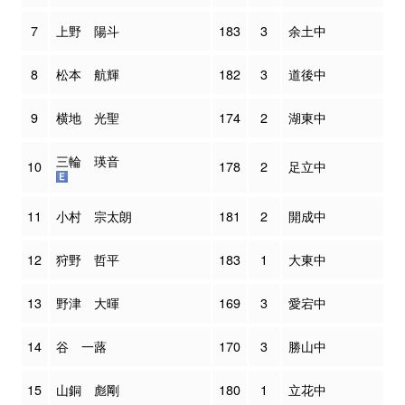
7
上野 陽斗
183
3
余土中
8
松本 航輝
182
3
道後中
9
横地 光聖
174
2
湖東中
三輪 瑛音
10
178
2
足立中
11
小村 宗太朗
181
2
開成中
12
狩野 哲平
183
1
大東中
13
野津 大暉
169
3
愛宕中
14
谷 一蕗
170
3
勝山中
15
山銅 彪剛
180
1
立花中