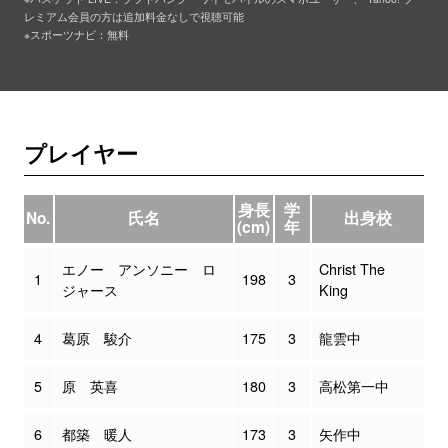
レミアム会員の方は追加料金なしで視聴可能
※スポーツナビ：無料
プレイヤー
身長
学
No.
氏名
出身校
(cm)
年
エノー アンソニー ロ
Christ The
1
198
3
ジャース
King
4
葛原 駿介
175
3
龍雲中
5
原 英喜
180
3
高松第一中
6
都築 暖人
173
3
矢作中