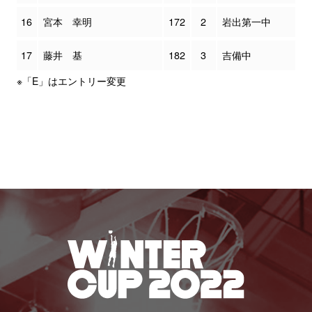
16
宮本 幸明
172
2
岩出第一中
17
藤井 基
182
3
吉備中
※「E」はエントリー変更