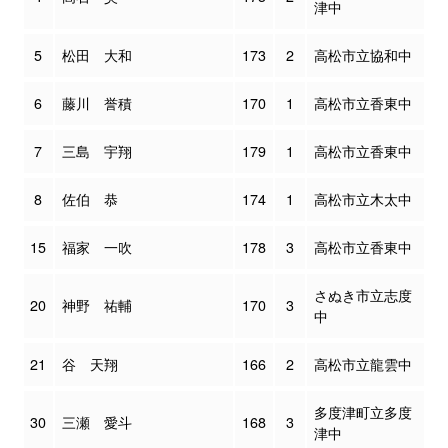
津中
5
松田 大和
173
2
高松市立協和中
6
藤川 誉積
170
1
高松市立香東中
7
三島 宇翔
179
1
高松市立香東中
8
佐伯 恭
174
1
高松市立木太中
15
福家 一吹
178
3
高松市立香東中
さぬき市立志度
20
神野 祐輔
170
3
中
21
谷 天翔
166
2
高松市立龍雲中
多度津町立多度
30
三瀬 愛斗
168
3
津中