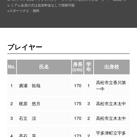
レミアム会員の方は追加料金なしで視聴可能
※スポーツナビ：無料
プレイヤー
身長
学
No.
氏名
出身校
(cm)
年
高松市立香川第
1
廣瀬 拓哉
170
1
一中
2
梶原 悠月
175
3
高松市立木太中
3
石立 涼
170
2
高松市立木太中
宇多津町立宇多
4
髙石 昊
173
2